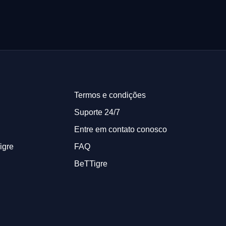
Termos e condições
Suporte 24/7
Entre em contato conosco
igre
FAQ
BeTTigre