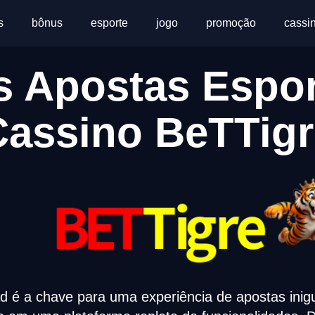
s
bônus
esporte
jogo
promoção
cassi
s Apostas Espor
Cassino BeTTigr
d é a chave para uma experiência de apostas inigu