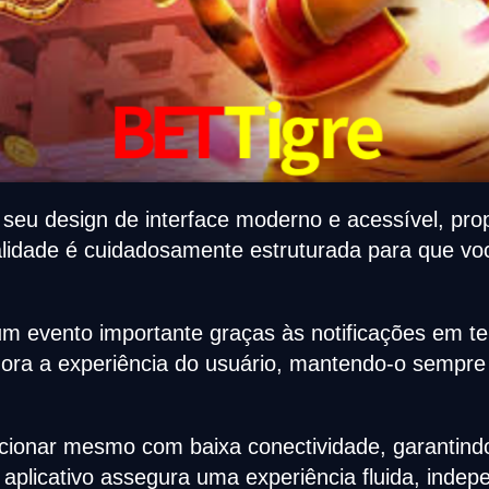
r seu design de interface moderno e acessível, p
onalidade é cuidadosamente estruturada para que v
 evento importante graças às notificações em tem
hora a experiência do usuário, mantendo-o sempre 
ncionar mesmo com baixa conectividade, garantin
o aplicativo assegura uma experiência fluida, ind