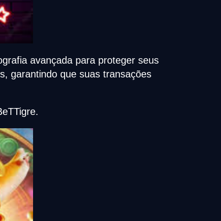
tografia avançada para proteger seus
s, garantindo que suas transações
BeTTigre.