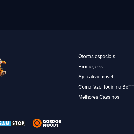
Ofertas especiais
Promoções
Aplicativo móvel
Como fazer login no BeTT
Melhores Cassinos