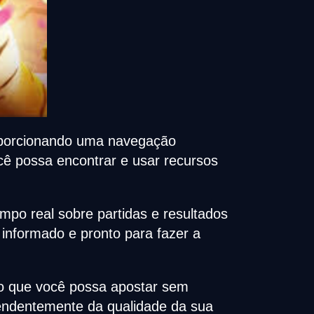
roporcionando uma navegação
ocê possa encontrar e usar recursos
po real sobre partidas e resultados
informado e pronto para fazer a
do que você possa apostar sem
ependentemente da qualidade da sua