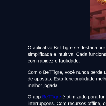
O aplicativo BeTTigre se destaca po
simplificada e intuitiva. Cada funci
com rapidez e facilidade.
Com o BeTTigre, você nunca perde um
de apostas. Esta funcionalidade mel
melhor jogada.
O app
BeTTigre
é otimizado para fu
interrupções. Com recursos offline, 