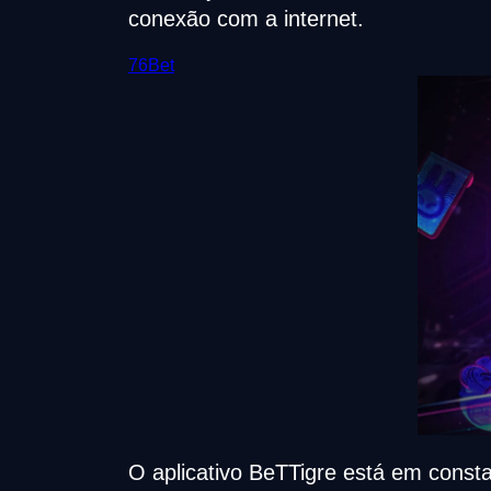
conexão com a internet.
76Bet
O aplicativo BeTTigre está em const