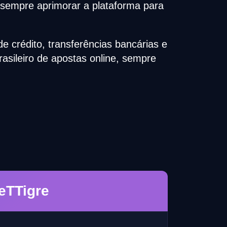
 sempre aprimorar a plataforma para
e crédito, transferências bancárias e
asileiro de apostas online, sempre
eTTigre