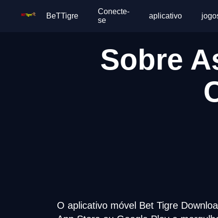
Conecte-
BeTTigre
aplicativo
jogo
se
Sobre A
O aplicativo móvel Bet Tigre Downloa